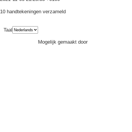
10 handtekeningen verzameld
Taal
Privacy
Algemene Voorwaarden
Mogelijk gemaakt door
Greenpeace
Belgium