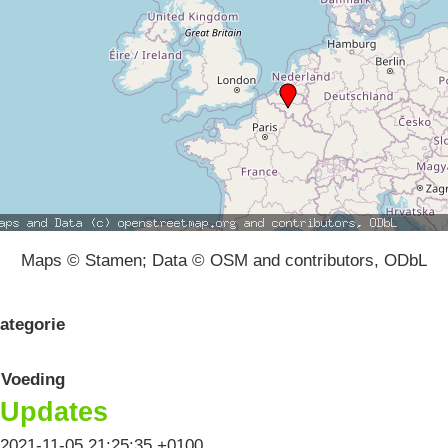
Maps © Stamen; Data © OSM and contributors, ODbL
ategorie
Voeding
Updates
2021-11-05 21:25:35 +0100