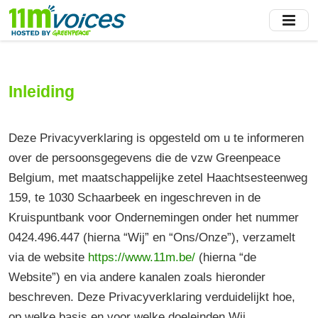
Skip
to
main
content
Inleiding
Deze Privacyverklaring is opgesteld om u te informeren
over de persoonsgegevens die de vzw Greenpeace
Belgium, met maatschappelijke zetel Haachtsesteenweg
159, te 1030 Schaarbeek en ingeschreven in de
Kruispuntbank voor Ondernemingen onder het nummer
0424.496.447 (hierna “Wij” en “Ons/Onze”), verzamelt
via de website
https://www.11m.be/
(hierna “de
Website”) en via andere kanalen zoals hieronder
beschreven. Deze Privacyverklaring verduidelijkt hoe,
op welke basis en voor welke doeleinden Wij