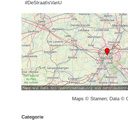
#DeStraatIsVanU
Maps © Stamen; Data © O
Categorie