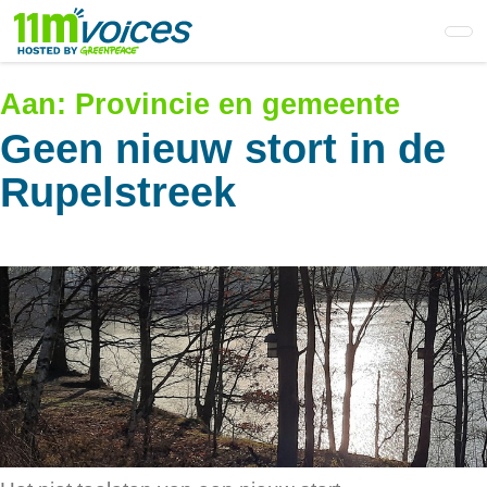
Skip
to
main
content
Aan:
Provincie en gemeente
Geen nieuw stort in de
Rupelstreek