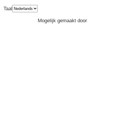
Taal
Privacy
Algemene Voorwaarden
Mogelijk gemaakt door
Greenpeace
Belgium