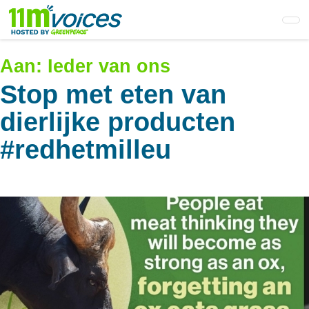
Skip
to
main
content
Aan:
Ieder van ons
Stop met eten van
dierlijke producten
#redhetmilleu