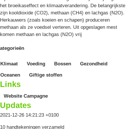
het broeikaseffect en klimaatverandering. De belangrijkste
zijn kooldioxide (CO2), methaan (CH4) en lachgas (N2O).
Herkauwers (zoals koeien en schapen) produceren
methaan als ze voedsel verteren. Uit opgeslagen mest
komen methaan en lachgas (N2O) vrij
ategorieën
Klimaat
Voeding
Bossen
Gezondheid
Oceanen
Giftige stoffen
Links
Website Campagne
Updates
2021-12-26 14:21:23 +0100
10 handtekeningen verzameld