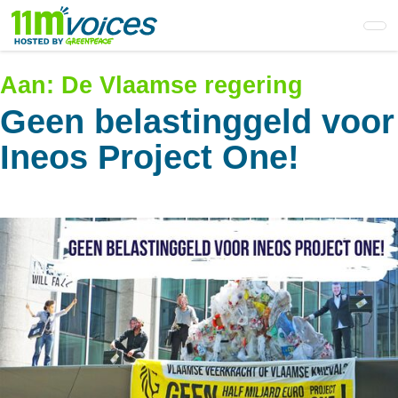
Skip
to
main
content
Aan:
De Vlaamse regering
Geen belastinggeld voor
Ineos Project One!