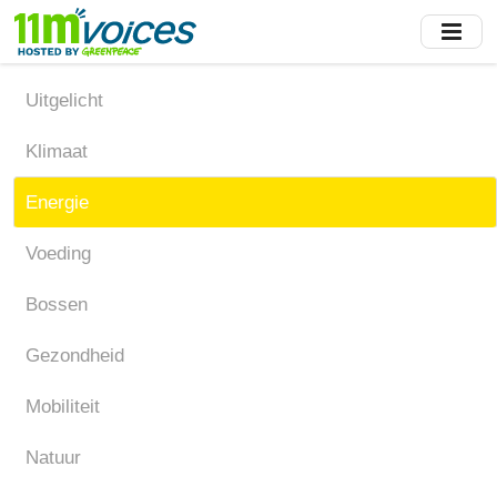
Skip
to
main
content
Uitgelicht
Klimaat
Energie
Voeding
Bossen
Gezondheid
Mobiliteit
Natuur