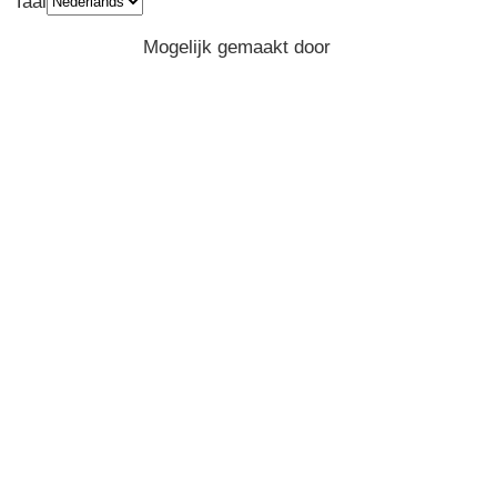
Taal
Privacy
Algemene Voorwaarden
Mogelijk gemaakt door
Greenpeace
Belgium