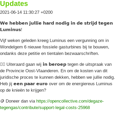
Updates
2021-06-14 11:30:27 +0200
𝗪𝗲 𝗵𝗲𝗯𝗯𝗲𝗻 𝗷𝘂𝗹𝗹𝗶𝗲 𝗵𝗮𝗿𝗱 𝗻𝗼𝗱𝗶𝗴 𝗶𝗻 𝗱𝗲 𝘀𝘁𝗿𝗶𝗷𝗱 𝘁𝗲𝗴𝗲𝗻
𝗟𝘂𝗺𝗶𝗻𝘂𝘀!
Vijf weken geleden kreeg Luminus een vergunning om in
Wondelgem 6 nieuwe fossiele gasturbines bij te bouwen,
ondanks deze petitie en tientalen bezwaarschriften.
🧑‍⚖️ Uiteraard gaan wij 𝗶𝗻 𝗯𝗲𝗿𝗼𝗲𝗽 tegen de uitspraak van
de Provincie Oost-Vlaanderen. En om de kosten van dit
juridische proces te kunnen dekken, hebben we jullie nodig.
Heb jij 𝗲𝗲𝗻 𝗽𝗮𝗮𝗿 𝗲𝘂𝗿𝗼 over om de energiereus Luminus
op de knieën te krijgen?
🪙 Doneer dan via
https://opencollective.com/degaze-
tegengas/contribute/support-legal-costs-25968