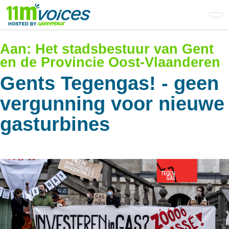
Skip
to
main
content
Aan:
Het stadsbestuur van Gent
en de Provincie Oost-Vlaanderen
Gents Tegengas! - geen
vergunning voor nieuwe
gasturbines