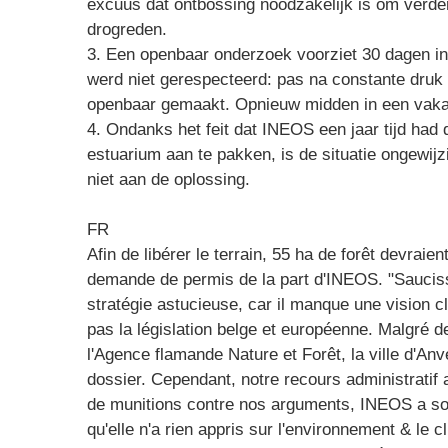
excuus dat ontbossing noodzakelijk is om verd
drogreden.
3. Een openbaar onderzoek voorziet 30 dagen inz
werd niet gerespecteerd: pas na constante druk 
openbaar gemaakt. Opnieuw midden in een vaka
4. Ondanks het feit dat INEOS een jaar tijd had 
estuarium aan te pakken, is de situatie ongewijz
niet aan de oplossing.
FR
Afin de libérer le terrain, 55 ha de forêt devraient
demande de permis de la part d'INEOS. "Saucis
stratégie astucieuse, car il manque une vision cl
pas la législation belge et européenne. Malgré d
l'Agence flamande Nature et Forêt, la ville d'Anv
dossier. Cependant, notre recours administratif 
de munitions contre nos arguments, INEOS a sou
qu'elle n'a rien appris sur l'environnement & le c