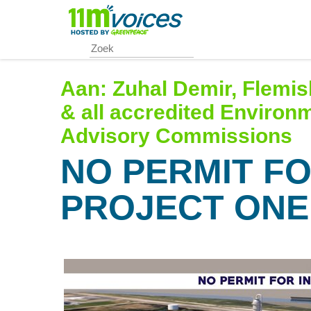
Skip
to
main
content
Aan:
Zuhal Demir, Flemis
& all accredited Environ
Advisory Commissions
NO PERMIT FO
PROJECT ONE