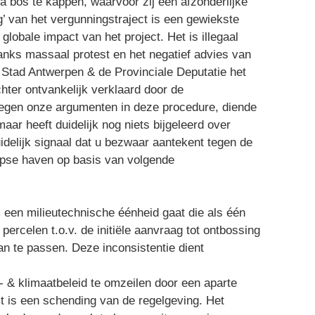
bos te kappen, waarvoor zij een afzonderlijke
’ van het vergunningstraject is een gewiekste
globale impact van het project. Het is illegaal
nks massaal protest en het negatief advies van
Stad Antwerpen & de Provinciale Deputatie het
hter ontvankelijk verklaard door de
tegen onze argumenten in deze procedure, diende
r heeft duidelijk nog niets bijgeleerd over
uidelijk signaal dat u bezwaar aantekent tegen de
rpse haven op basis van volgende
 een milieutechnische éénheid gaat die als één
rcelen t.o.v. de initiële aanvraag tot ontbossing
n te passen. Deze inconsistentie dient
- & klimaatbeleid te omzeilen door een aparte
t is een schending van de regelgeving. Het