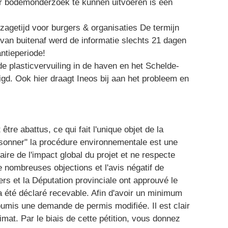
er bodemonderzoek te kunnen uitvoeren is een
agetijd voor burgers & organisaties De termijn
van buitenaf werd de informatie slechts 21 dagen
ntieperiode!
de plasticvervuiling in de haven en het Schelde-
igd. Ook hier draagt Ineos bij aan het probleem en
 être abattus, ce qui fait l'unique objet de la
sonner" la procédure environnementale est une
aire de l'impact global du projet et ne respecte
e nombreuses objections et l'avis négatif de
ers et la Députation provinciale ont approuvé le
a été déclaré recevable. Afin d'avoir un minimum
mis une demande de permis modifiée. Il est clair
limat. Par le biais de cette pétition, vous donnez