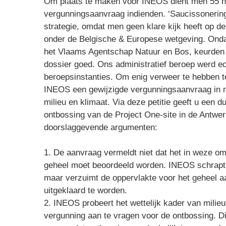
Om plaats te maken voor INEOS dient men 55 ha 
vergunningsaanvraag indienden. ‘Saucissonering
strategie, omdat men geen klare kijk heeft op de 
onder de Belgische & Europese wetgeving. Onda
het Vlaams Agentschap Natuur en Bos, keurden 
dossier goed. Ons administratief beroep werd ec
beroepsinstanties. Om enig verweer te hebben 
INEOS een gewijzigde vergunningsaanvraag in maa
milieu en klimaat. Via deze petitie geeft u een d
ontbossing van de Project One-site in de Antwe
doorslaggevende argumenten:
1. De aanvraag vermeldt niet dat het in weze om
geheel moet beoordeeld worden. INEOS schrapt pe
maar verzuimt de oppervlakte voor het geheel aa
uitgeklaard te worden.
2. INEOS probeert het wettelijk kader van milieu
vergunning aan te vragen voor de ontbossing. Di