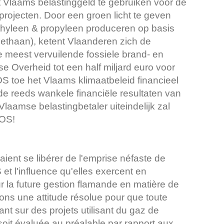
 Vlaams belastinggeld te gebruiken voor de
 projecten. Door een groen licht te geven
thyleen & propyleen produceren op basis
methaan), ketent Vlaanderen zich de
 meest vervuilende fossiele brand- en
 Overheid tot een half miljard euro voor
OS toe het Vlaams klimaatbeleid financieel
 de reeds wankele financiële resultaten van
laamse belastingbetaler uiteindelijk zal
EOS!
aient se libérer de l'emprise néfaste de
et l'influence qu'elles exercent en
sur la future gestion flamande en matière de
ons une attitude résolue pour que toute
t sur des projets utilisant du gaz de
soit évaluée au préalable par rapport aux