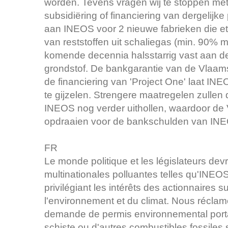
worden. Tevens vragen wij te stoppen met
subsidiëring of financiering van dergelijke
aan INEOS voor 2 nieuwe fabrieken die e
van reststoffen uit schaliegas (min. 90% 
komende decennia halsstarrig vast aan de
grondstof. De bankgarantie van de Vlaamse
de financiering van 'Project One' laat INE
te gijzelen. Strengere maatregelen zullen
INEOS nog verder uithollen, waardoor de V
opdraaien voor de bankschulden van IN
FR
Le monde politique et les législateurs devr
multinationales polluantes telles qu'INEOS 
privilégiant les intérêts des actionnaires 
l'environnement et du climat. Nous réclam
demande de permis environnemental portan
schiste ou d'autres combustibles fossiles 