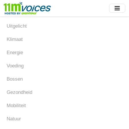
Skip
to
main
content
Uitgelicht
Klimaat
Energie
Voeding
Bossen
Gezondheid
Mobiliteit
Natuur