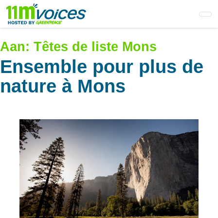
Skip
to
main
content
Aan:
Têtes de liste Mons
Ensemble pour plus de
nature à Mons