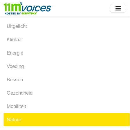
Skip
to
main
content
Uitgelicht
Klimaat
Energie
Voeding
Bossen
Gezondheid
Mobiliteit
Natuur