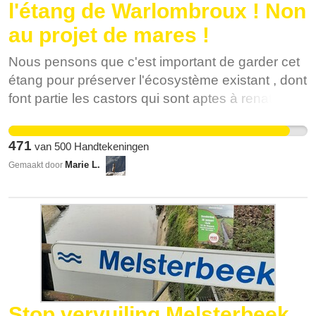
l'étang de Warlombroux ! Non
au projet de mares !
Nous pensons que c'est important de garder cet
étang pour préserver l'écosystème existant , dont
font partie les castors qui sont aptes à renaturiser
encore davantage le site! Ce lieu fait partie du
patrimoine du Bois de Lauzelle depuis de
471
van
500
Handtekeningen
nombreuses années et joue un rôle important au
Marie L.
Gemaakt door
niveau de la société car c'est un lieu paisible,
propice au calme et à l'observation de la faune
locale. Ce sont plusieurs générations d'enfants
qui ont pu y observer le martin pêcheur, les
poissons dans ses eaux claires, le héron ou au
retour du printemps une aigrette de passage.
C'est un véritable écrin de verdure et de fraîcheur
tout proche de la ville et qui pourtant fait oublier
Stop vervuiling Melsterbeek.