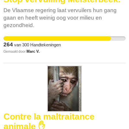
les vacarmes et tracas de ce monde. Ces lieux
de quiétude où l'on peut se poser sont précieux
De Vlaamse regering laat vervuilers hun gang
et méritent qu'on les préserve.
gaan en heeft weinig oog voor milieu en
gezondheid.
264
van
300
Handtekeningen
Marc V.
Gemaakt door
Contre la maltraitance
animale ✋️