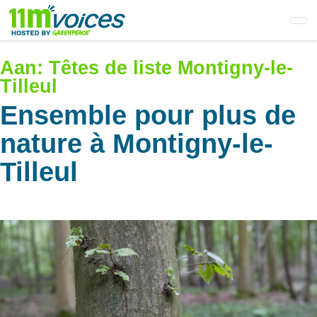
Skip
to
main
content
Aan:
Têtes de liste Montigny-le-
Tilleul
Ensemble pour plus de
nature à Montigny-le-
Tilleul