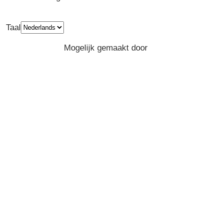
Taal
Privacy
Algemene Voorwaarden
Mogelijk gemaakt door
Greenpeace
Belgium