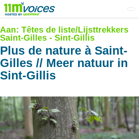
Skip
to
main
content
Aan:
Têtes de liste/Lijsttrekkers
Saint-Gilles - Sint-Gillis
Plus de nature à Saint-
Gilles // Meer natuur in
Sint-Gillis