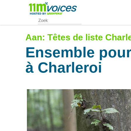
Skip
to
main
content
Aan:
Têtes de liste Charl
Ensemble pour 
à Charleroi