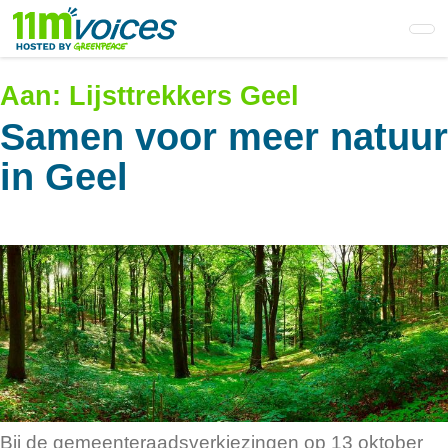
Skip
to
main
content
Aan:
Lijsttrekkers Geel
Samen voor meer natuur
in Geel
Bij de gemeenteraadsverkiezingen op 13 oktober