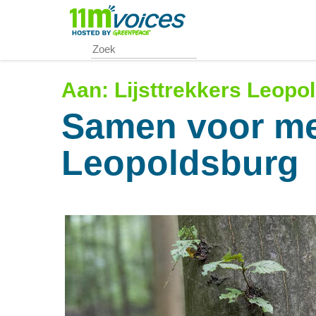
Skip
to
main
content
Aan:
Lijsttrekkers Leopo
Samen voor me
Leopoldsburg