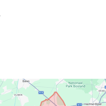
r
eace Belgium