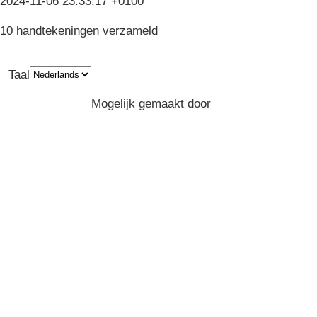
2024-11-06 23:33:17 +0100
10 handtekeningen verzameld
Taal
Privacy
Algemene Voorwaarden
Mogelijk gemaakt door
Greenpeace
Belgium