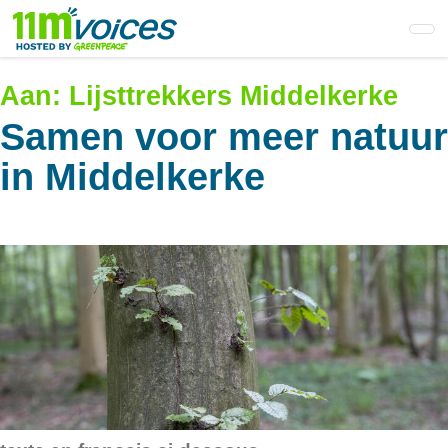
Skip
to
main
content
Aan:
Lijsttrekkers Middelkerke
Samen voor meer natuur
in Middelkerke