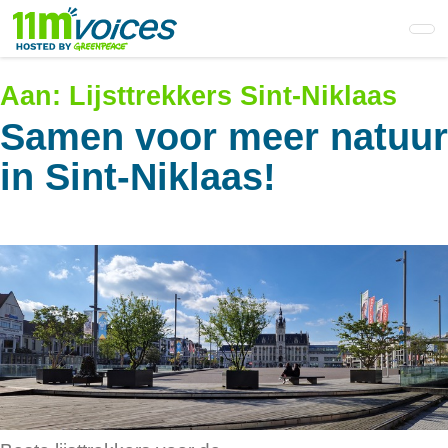
Skip
to
main
content
Aan:
Lijsttrekkers Sint-Niklaas
Samen voor meer natuur
in Sint-Niklaas!