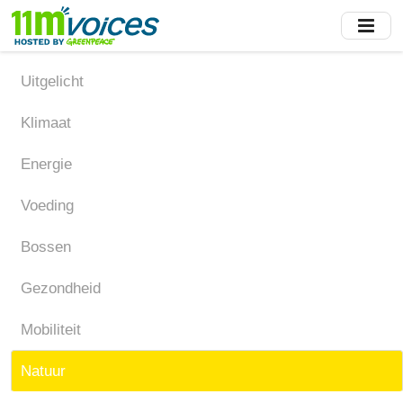
Skip
to
main
content
Uitgelicht
Klimaat
Energie
Voeding
Bossen
Gezondheid
Mobiliteit
Natuur