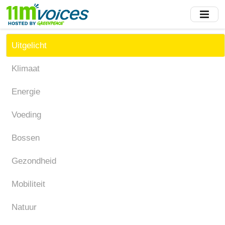
Skip
to
main
content
Uitgelicht
Klimaat
Energie
Voeding
Bossen
Gezondheid
Mobiliteit
Natuur