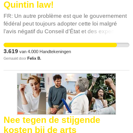
Quintin law!
FR: Un autre problème est que le gouvernement
fédéral peut toujours adopter cette loi malgré
l’avis négatif du Conseil d’État et des experts
indépendants. Cela constituerait une évolution
inacceptable, au détriment de la démocratie
3.619
van
4.000
Handtekeningen
belge. C’est pourquoi nous écrivons cette pétition
Felix B.
Gemaakt door
: nous disons NON à la loi Quintin. L’année
dernière, un article a été ajouté au Code pénal,
criminalisant « l’atteinte méchante à l’autorité de
l’État ». Cette année, certaines organisations
flamandes défendant les droits humains ont
perdu la possibilité d’utiliser leurs subsides pour
poursuivre le gouvernement flamand en justice
pour d’éventuelles fautes. La loi Quintin
Nee tegen de stijgende
représenterait une étape supplémentaire dans la
kosten bij de arts
confiscation du pouvoir des citoyen·nes à se