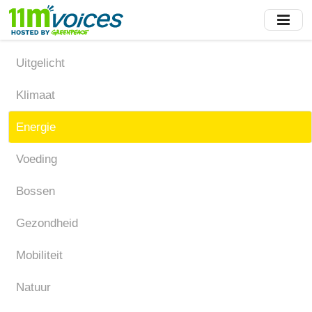
Skip
to
main
content
Uitgelicht
Klimaat
Energie
Voeding
Bossen
Gezondheid
Mobiliteit
Natuur