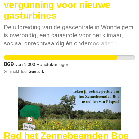
vergunning voor nieuwe
gasturbines
De uitbreiding van de gascentrale in Wondelgem
is overbodig, een catastrofe voor het klimaat,
sociaal onrechtvaardig én ondemocratisch!
OVERBODIG De industrie wil ons graag doen
geloven dat een volledige kernuitstap in 2025
869
van
1.000
Handtekeningen
onze bevoorradingszekerheid in gevaar brengt,
Gents T.
Gemaakt door
maar dat is niet zo. Ook zonder kerncentrales
heeft België voldoende opwekcapaciteit om ons
op piekmomenten (tijdens extreem koude dagen)
van stroom te blijven voorzien. Dit wordt
bevestigd door een studie van energieregulator
CREG. EEN CATASTROFE VOOR HET
KLIMAAT Aardgas is een fossiele brandstof en
stoot net als steenkool en olie CO2 uit wanneer
Red het Zennebeemden Bos