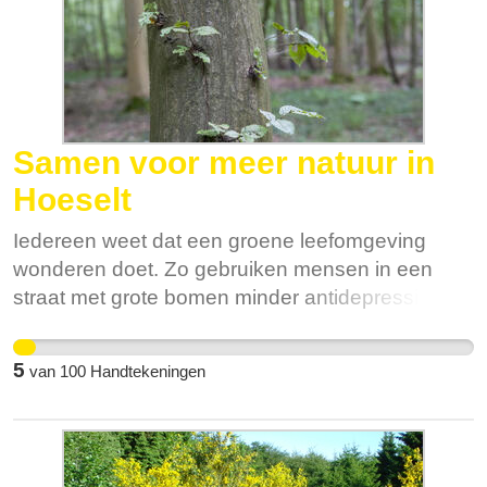
Samen voor meer natuur in
Hoeselt
Iedereen weet dat een groene leefomgeving
wonderen doet. Zo gebruiken mensen in een
straat met grote bomen minder antidepressiva en
geneesmiddelen voor hart- en vaatziekten.
Mensen die dichter bij een openbare groene
5
van
100
Handtekeningen
ruimte wonen zijn gelukkiger en gaan minder
vaak naar de dokter. In Nederland toonde een
studie aan dat 10% meer groen in de
woonomgeving een besparing kan opleveren