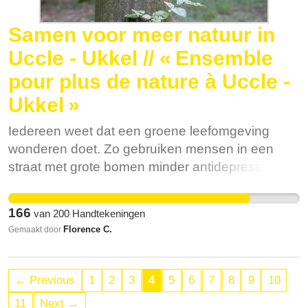
Samen voor meer natuur in
Uccle - Ukkel // « Ensemble
pour plus de nature à Uccle -
Ukkel »
Iedereen weet dat een groene leefomgeving
wonderen doet. Zo gebruiken mensen in een
straat met grote bomen minder antidepressiva en
geneesmiddelen voor hart- en vaatziekten.
Mensen die dichter bij een openbare groene
166
van
200
Handtekeningen
ruimte wonen zijn gelukkiger en gaan minder
Florence C.
Gemaakt door
vaak naar de dokter. In Nederland toonde een
studie aan dat 10% meer groen in de
woonomgeving een besparing kan opleveren
← Previous
1
2
3
4
5
6
7
8
9
10
van jaarlijks 400 miljoen euro op de kosten van
11
Next →