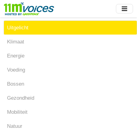
Skip
to
main
content
Uitgelicht
Klimaat
Energie
Voeding
Bossen
Gezondheid
Mobiliteit
Natuur