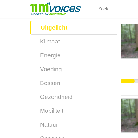
Skip
to
main
content
Uitgelicht
Klimaat
Energie
Voeding
Bossen
Gezondheid
Mobiliteit
Natuur