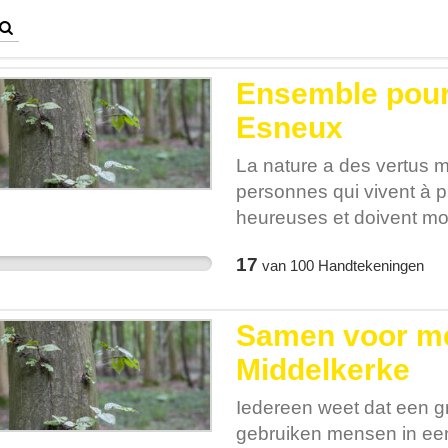
Ensemble pour 
Esneux
La nature a des vertus m
personnes qui vivent à p
heureuses et doivent mo
C’est également une all
17
van
100
Handtekeningen
météorologiques extrêmes 
Pourtant, en Belgique, le
rares. La Belgique est l
Samen voor me
moins d'espaces verts et
Middelkerke
réparti. Cela signifie que
d'atténuation des évèn
Iedereen weet dat een 
aussi inégalement répart
gebruiken mensen in een