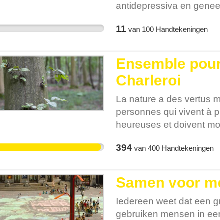
antidepressiva en genee
Mensen die dichter bij 
11
van
100
Handtekeningen
gelukkiger en gaan mind
toonde een studie aan 
een besparing kan opleve
Ensemble pour 
kosten van zorg en zie
Charleroi
natuurlijke verkoeling tij
extreme regenval. Toch 
La nature a des vertus m
vaak ver te zoeken. Bel
personnes qui vivent à p
de minste groene ruimte,
heureuses et doivent mo
gemeenschappen die te 
C’est également une all
de toegang tot de natuur 
394
van
400
Handtekeningen
météorologiques extrêmes 
ook dat de gezondheids
Pourtant, en Belgique, le
extreme weersomstandigh
rares. La Belgique est l
Samen voor me
moins d'espaces verts et
réparti. Cela signifie que
Iedereen weet dat een 
d'atténuation des évèn
gebruiken mensen in een