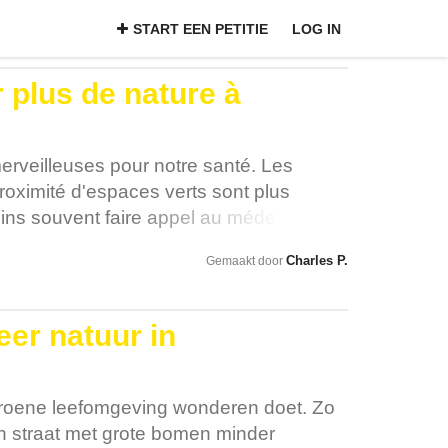
START EEN PETITIE
LOG IN
plus de nature à
erveilleuses pour notre santé. Les
roximité d'espaces verts sont plus
ins souvent faire appel au médecin.
iée précieuse face aux phénomènes
Charles P.
Gemaakt door
et à l’érosion de la biodiversité.
s arbres et les espaces verts se font trop
'un des pays européens qui compte le
er natuur in
 l'accès à la nature y est inégalement
 les avantages pour la santé et les effets
ements météorologiques extrêmes sont
groene leefomgeving wonderen doet. Zo
is.
 straat met grote bomen minder