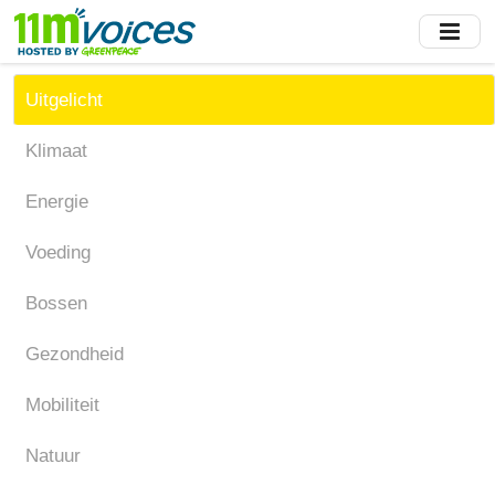
Skip
to
main
content
Uitgelicht
Klimaat
Energie
Voeding
Bossen
Gezondheid
Mobiliteit
Natuur