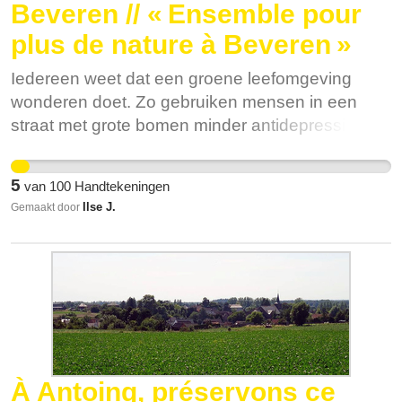
Beveren // « Ensemble pour
plus de nature à Beveren »
Iedereen weet dat een groene leefomgeving
wonderen doet. Zo gebruiken mensen in een
straat met grote bomen minder antidepressiva en
geneesmiddelen voor hart- en vaatziekten.
Mensen die dichter bij een openbare groene
5
van
100
Handtekeningen
ruimte wonen zijn gelukkiger en gaan minder
Ilse J.
Gemaakt door
vaak naar de dokter. In Nederland toonde een
studie aan dat 10% meer groen in de
woonomgeving een besparing kan opleveren
van jaarlijks 400 miljoen euro op de kosten van
zorg en ziekteverzuim. Bovendien werken
bomen als natuurlijke verkoeling tijdens extreme
hitte en als spons bij extreme regenval. Toch zijn
bomen en groene ruimte in België vaak ver te
À Antoing, préservons ce